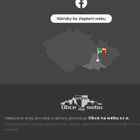
Náměty ke zlepšení webu
Webové stránky pro obce a občany provozuje
Obce na webu s.r.o.
Při poskytování služeb nám pomáhají cookies, prohlížením těchto stránek s tím v
souhlas.