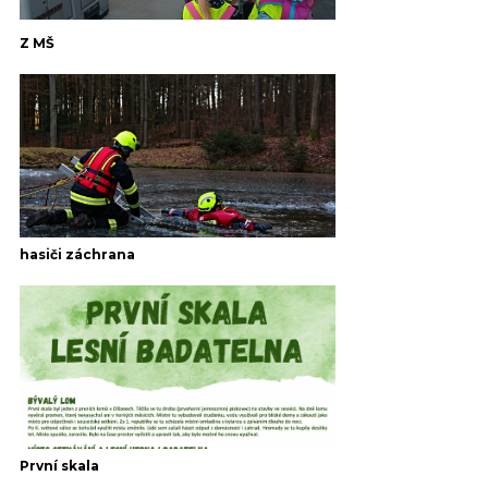
Z MŠ
hasiči záchrana
První skala