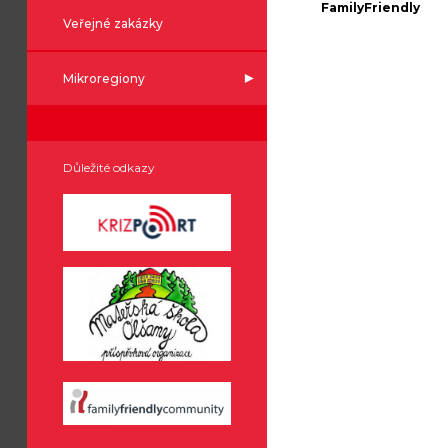
FamilyFriendly
Veřejné zakázky
Mikroregiony
Důležité odkazy