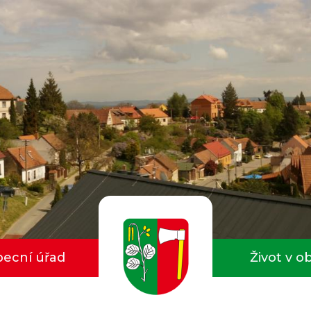
ecní úřad
Život v o