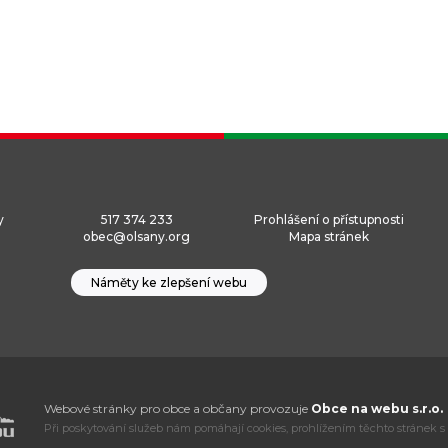
y
517 374 233
Prohlášení o přístupnosti
obec@olsany.org
Mapa stránek
Náměty ke zlepšení webu
Webové stránky pro obce a občany provozuje
Obce na webu s.r.o.
Při poskytování služeb nám pomáhají cookies, prohlížením těchto stránek s 