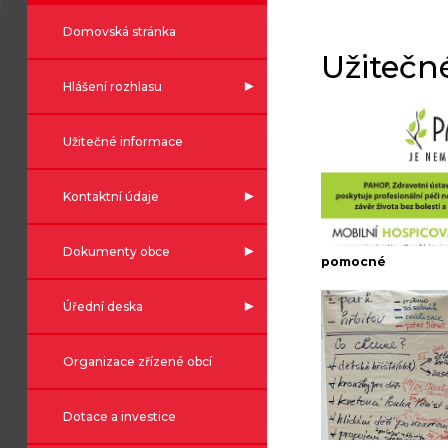
Domovská stránka
Užitečn
Hlášení rozhlasu
Užitečné informace
Kontaktní údaje
Dokumenty obce
pomocné
Úřední deska
Organizace zřízené obcí
Dotace a investice