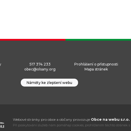
y
517 374 233
Prohlášení o přístupnosti
obec@olsany.org
Mapa stránek
Náměty ke zlepšení webu
Webové stránky pro obce a občany provozuje
Obce na webu s.r.o.
Při poskytování služeb nám pomáhají cookies, prohlížením těchto stránek s 