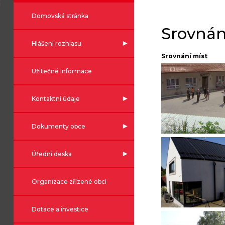
Domovská stránka
Srovnán
Hlášení rozhlasu
Srovnání míst
Užitečné informace
Kontaktní údaje
Dokumenty obce
Úřední deska
Organizace zřízené obcí
Dotace a investice