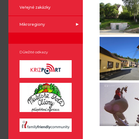
Veřejné zakázky
Mikroregiony
Důležité odkazy