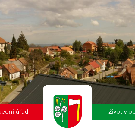
ecní úřad
Život v o