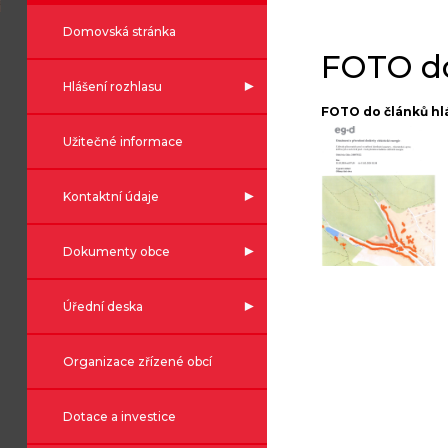
Domovská stránka
FOTO do
Hlášení rozhlasu
FOTO do článků hl
Užitečné informace
Kontaktní údaje
Dokumenty obce
Úřední deska
Organizace zřízené obcí
Dotace a investice