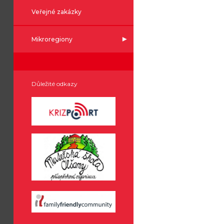
Veřejné zakázky
Mikroregiony
Důležité odkazy