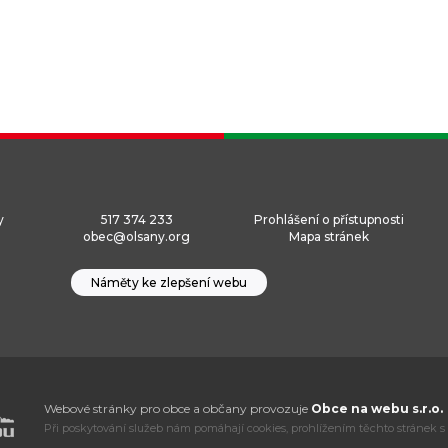
y
517 374 233
Prohlášení o přístupnosti
obec@olsany.org
Mapa stránek
Náměty ke zlepšení webu
Webové stránky pro obce a občany provozuje
Obce na webu s.r.o.
Při poskytování služeb nám pomáhají cookies, prohlížením těchto stránek s 