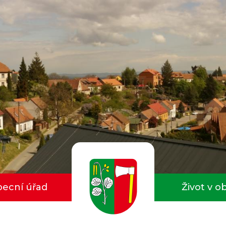
ecní úřad
Život v o