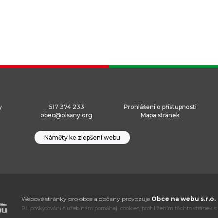
y
517 374 233
Prohlášení o přístupnosti
obec@olsany.org
Mapa stránek
Náměty ke zlepšení webu
Webové stránky pro obce a občany provozuje
Obce na webu s.r.o.
Při poskytování služeb nám pomáhají cookies, prohlížením těchto stránek s 