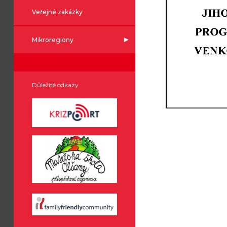
Veřejné zakázky
Mikroregiony
Důležité odkazy