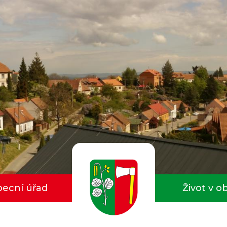
ecní úřad
Život v o