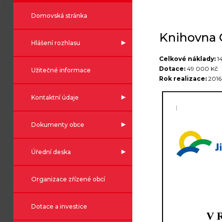
Domovská stránka
Knihovna 
Hlášení rozhlasu
Celkové náklady:
14
Dotace:
49 000 Kč
Užitečné informace
Rok realizace:
2016
Kontaktní údaje
Dokumenty obce
Úřední deska
Organizace zřízené obcí
Dotace a investice