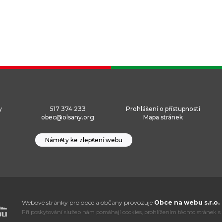
y
517 374 233
Prohlášení o přístupnosti
obec@olsany.org
Mapa stránek
Náměty ke zlepšení webu
Webové stránky pro obce a občany provozuje
Obce na webu s.r.o.
Při poskytování služeb nám pomáhají cookies, prohlížením těchto stránek s 