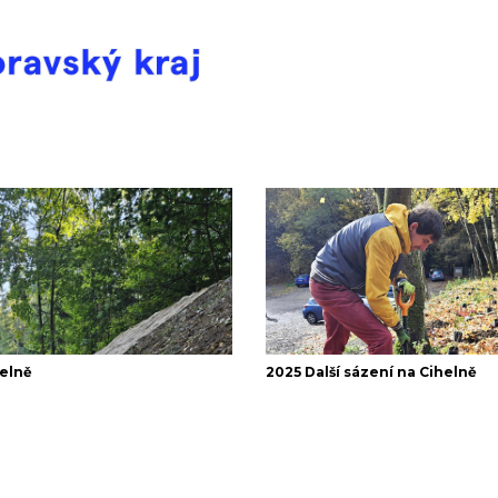
helně
2025 Další sázení na Cihelně