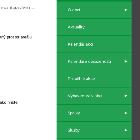
Protierozní opatření na Cihelně
O obci
Aktuality
aný prostor areálu
Kalendář akcí
Kalendáře obsazenosti
Proběhlé akce
Vybavenost v obci
ako hřiště
Spolky
Služby