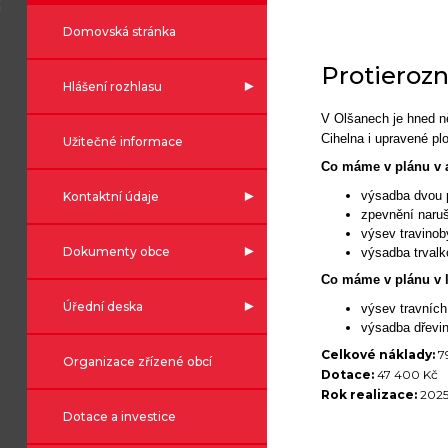
Domovská stránka
Protierozn
Hlášení rozhlasu
V Olšanech je hned ně
Cihelna i upravené pl
Užitečné informace
Co máme v plánu v a
výsadba dvou p
Kontaktní údaje
zpevnění naru
výsev travinob
Dokumenty obce
výsadba trvalk
Co máme v plánu v l
Úřední deska
výsev travních
výsadba dřevin
Celkové náklady:
7
Organizace zřízené obcí
Dotace:
47 400 Kč
Rok realizace:
2025
Dotace a investice