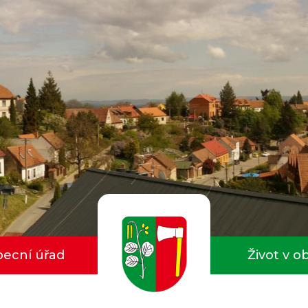
ecní úřad
Život v o