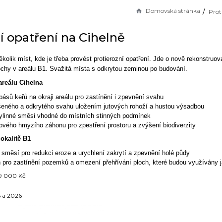
Domovská stránka
í opatření na Cihelně
kolik míst, kde je třeba provést protierozní opatření. Jde o nově rekonstruov
ochy v areálu B1. Svažitá místa s odkrytou zeminou po budování.
reálu Cihelna
ásů keřů na okraji areálu pro zastínění i zpevnění svahu
šeného a odkrytého svahu uložením jutových rohoží a hustou výsadbou
ylinné směsi vhodné do místních stinných podmínek
ového hmyzího záhonu pro zpestření prostoru a zvýšení biodiverzity
okalitě B1
 směsí pro redukci eroze a urychlení zakrytí a zpevnění holé půdy
 pro zastínění pozemků a omezení přehřívání ploch, které budou využívány j
9 000 Kč
 a 2026