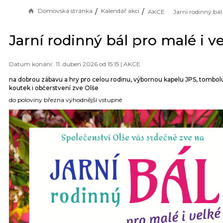
Domovská stránka
Kalendář akcí
AKCE
Jarní rodinný bál pro malé i v
11. duben 2026 od 15:15 |
AKCE
na dobrou zábavu a hry pro celou rodinu, výbornou kapelu JPS, tombol
koutek i občerstvení zve Olše
do poloviny března výhodnější vstupné