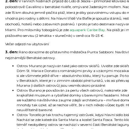
2. den:
V ranních hodinách příjezd do Lido di Jesola – přímořské letovisko le
poloostrově Cavallino v benátské riviéře, omývané Jaderským mořem. Nac
zde 15 km dlouhá jemně písčitá pláž, která je díky pozvolnému vstupu do
vhodná pro rodiny s dětmi. Na hlavní třídě Via Bafile je spousta stánků, rest
obchodů, hotelů nebo zábavních podniků. I proto je tato destinace nazýván
Miami. Pro milovníky tobogánů je zde
aquapark Caribe Bay
. Na pláži je i
plážového servisu (2 lehátka + slunečník) v ceně cca 15–23 €.
Večer odjezd na ubytování
3. den:
Ráno dorazíme do přístavního městečka Punta Sabbioni. Navštívít
nejznámější Benátské ostrovy.
Ostrov Murano je nazýván také jako ostrov sklářů. Uvidíte zde sklářs
Dóm St. Maria e Donato s románskými prvky a vzácnými mozaika
si ale všimnete ještě dříve – absolutního klidu, který tu panuje. Po 
v Benátkách, které je i v zimním období plné turistů, vás asi překvapí
Murana (i dalších ostrovů) jsou vesměs skoro prázdné.
Ostrov Burano je považován za perlu všech ostrovů, naleznete zde
krajkářské muzeum a rybářské domky s barevnými fasádami. Mno
ale každého návštěvníka zaujme zdejší architektura – mrňavé dom
mnohdy tak úzké, až se nechce věřit, že v nich někdo vůbec bydlí. H
neuvěřitelně barevné.
Ostrov Torcello je tak trochu tajemný ostrůvek, kdysi hlavní sídlo bi
Nachází se zde katedrála Santa Maria a kostel Santa Fosca. Tento kli
téměř neobydlený ostrov se nachází v severní části Benátské laguny