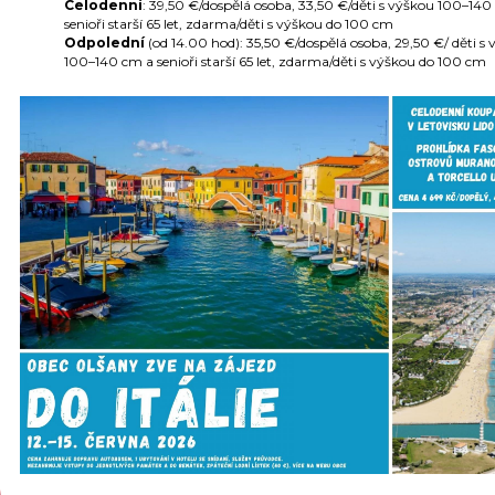
Celodenní
: 39,50 €/dospělá osoba, 33,50 €/děti s výškou 100–140
senioři starší 65 let, zdarma/děti s výškou do 100 cm
Odpolední
(od 14.00 hod): 35,50 €/dospělá osoba, 29,50 €/ děti s
100–140 cm a senioři starší 65 let, zdarma/děti s výškou do 100 cm