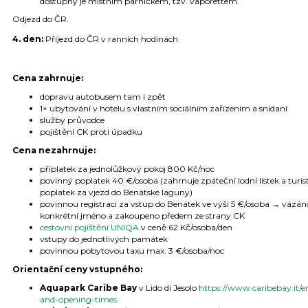
dostupný je místním parníčkem, tzv. vaporettem.
Odjezd do ČR.
4. den:
Příjezd do ČR v ranních hodinách
Cena zahrnuje:
dopravu autobusem tam i zpět
1× ubytování v hotelu s vlastním sociálním zařízením a snídaní
služby průvodce
pojištění CK proti úpadku
Cena nezahrnuje:
příplatek za jednolůžkový pokoj 800 Kč/noc
povinný poplatek 40 €/osoba (zahrnuje zpáteční lodní lístek a turis
poplatek za vjezd do Benátské laguny)
povinnou registraci za vstup do Benátek ve výši 5 €/osoba → vázán
konkrétní jméno a zakoupeno předem ze strany CK
cestovní pojištění UNIQA
v ceně 62 Kč/osoba/den
vstupy do jednotlivých památek
povinnou pobytovou taxu max. 3 €/osoba/noc
Orientační ceny vstupného:
Aquapark Caribe Bay
v Lido di Jesolo
https://www.caribebay.it/en
and-opening-times