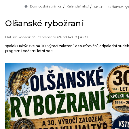
Domovská stránka
Kalendář akcí
AKCE
Olšanské ry
Olšanské rybožraní
25. červenec 2026 od 14:00 |
AKCE
spolek Haltýř zve na 30. výročí založení: debužírování, odpolední hudeb
program i večerní letní noc