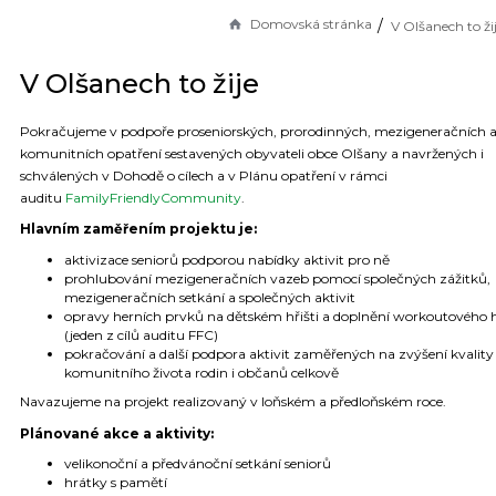
Domovská stránka
V Olšanech to ži
V Olšanech to žije
Pokračujeme v podpoře proseniorských, prorodinných, mezigeneračních 
komunitních opatření sestavených obyvateli obce Olšany a navržených i
schválených v Dohodě o cílech a v Plánu opatření v rámci
auditu
FamilyFriendlyCommunity
.
Hlavním zaměřením projektu je:
aktivizace seniorů podporou nabídky aktivit pro ně
prohlubování mezigeneračních vazeb pomocí společných zážitků,
mezigeneračních setkání a společných aktivit
opravy herních prvků na dětském hřišti a doplnění workoutového h
(jeden z cílů auditu FFC)
pokračování a další podpora aktivit zaměřených na zvýšení kvality
komunitního života rodin i občanů celkově
Navazujeme na projekt realizovaný v loňském a předloňském roce.
Plánované akce a aktivity:
velikonoční a předvánoční setkání seniorů
hrátky s pamětí