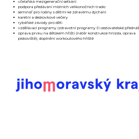
včelařská mezigenerační setkání
podpora předávání místních velikonočních tradic
seminář pro rodiny s dětmi ke zdravému dýchání
karetní a deskovkové večery
rybářské závody pro děti
vzdělávací programy (zdravotní programy či cestovatelské předná
oprava prvku na dětském hřišti (nátěr konstrukce hnízda, oprava
pískoviště), doplnění workoutového hřiště