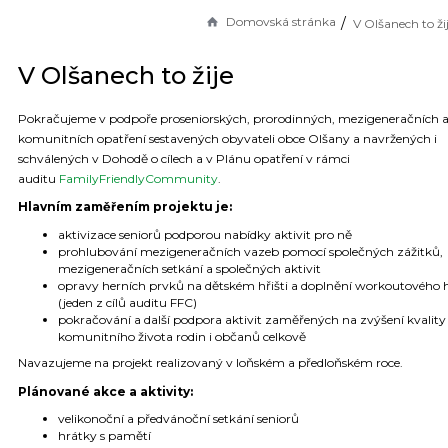
Domovská stránka
V Olšanech to ži
V Olšanech to žije
Pokračujeme v podpoře proseniorských, prorodinných, mezigeneračních 
komunitních opatření sestavených obyvateli obce Olšany a navržených i
schválených v Dohodě o cílech a v Plánu opatření v rámci
auditu
FamilyFriendlyCommunity
.
Hlavním zaměřením projektu je:
aktivizace seniorů podporou nabídky aktivit pro ně
prohlubování mezigeneračních vazeb pomocí společných zážitků,
mezigeneračních setkání a společných aktivit
opravy herních prvků na dětském hřišti a doplnění workoutového h
(jeden z cílů auditu FFC)
pokračování a další podpora aktivit zaměřených na zvýšení kvality
komunitního života rodin i občanů celkově
Navazujeme na projekt realizovaný v loňském a předloňském roce.
Plánované akce a aktivity:
velikonoční a předvánoční setkání seniorů
hrátky s pamětí