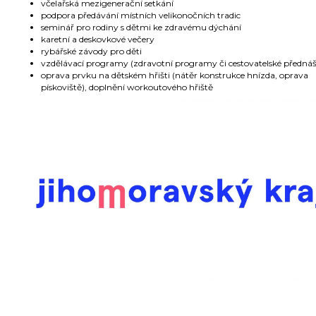
včelařská mezigenerační setkání
podpora předávání místních velikonočních tradic
seminář pro rodiny s dětmi ke zdravému dýchání
karetní a deskovkové večery
rybářské závody pro děti
vzdělávací programy (zdravotní programy či cestovatelské předná
oprava prvku na dětském hřišti (nátěr konstrukce hnízda, oprava
pískoviště), doplnění workoutového hřiště