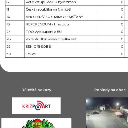
8
Ref.o vstupu do EU bylo zman.
0
11
Česká republika na 1. místě!
0
16
ANO LEPŠÍ EU S MIMOZEMŠŤANY
0
18
REFERENDUM - Hlas Lidu
0
24
PRO vystoupení z EU
0
28
Volte Pr.Blok www.cibulka.net
0
29
SENIOŘI SOBĚ
0
30
Levice
0
Důležité odkazy
Pohledy na obec