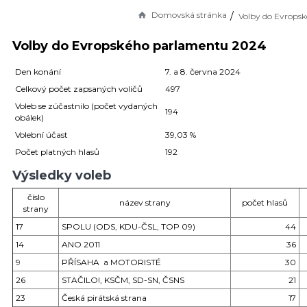
Domovská stránka
Volby do Evropského parlamentu 2024
Den konání
7. a 8. června 2024
Celkový počet zapsaných voličů
497
Voleb se zúčastnilo (počet vydaných
194
obálek)
Volební účast
39,03 %
Počet platných hlasů
192
Výsledky voleb
číslo
název strany
počet hlasů
strany
17
SPOLU (ODS, KDU-ČSL, TOP 09)
44
14
ANO 2011
36
9
PŘÍSAHA a MOTORISTÉ
30
26
STAČILO!, KSČM, SD-SN, ČSNS
21
23
Česká pirátská strana
17