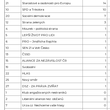
21
Starostové a osobnosti pro Evropu
14
10
SPD a Trikolora
10
20
Sociální demokracie
7
12
Strana zelených
3
4
Mourek – politická strana
1
5
LEPŠÍ ŽIVOT PRO LIDI
1
6
PRO – Jindřicha Rajchla
1
10
SEN 21 a Volt Česko
1
13
ČSSD
1
15
ALIANCE ZA NEZÁVISLOST ČR
1
19
Svobodní
1
22
HLAS
1
25
Nový směr
1
27
DSZ - ZA PRÁVA ZVÍŘAT
1
1
Klub angažovaných nestraníků
0
2
Liberální aliance nez. občanů
0
7
Urza.cz: Nechceme vaše hlasy
0