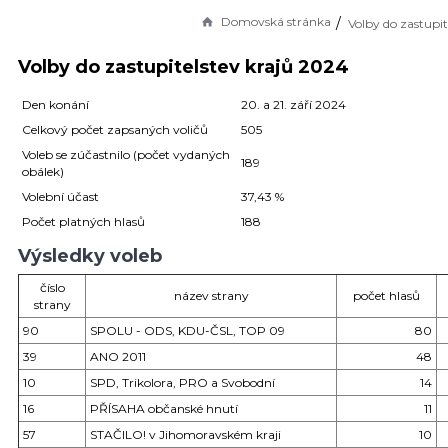
Domovská stránka
Volby do zastupitelstev krajů 2024
Den konání
20. a 21. září 2024
Celkový počet zapsaných voličů
505
Voleb se zúčastnilo (počet vydaných
189
obálek)
Volební účast
37,43 %
Počet platných hlasů
188
Výsledky voleb
číslo
název strany
počet hlasů
strany
90
SPOLU - ODS, KDU-ČSL, TOP 09
80
39
ANO 2011
48
10
SPD, Trikolora, PRO a Svobodní
14
16
PŘÍSAHA občanské hnutí
11
57
STAČILO! v Jihomoravském kraji
10