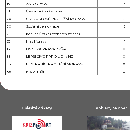
13
ZA MORAVU!
7
21
Česká pirátská strana
6
20
STAROSTOVÉ PRO JIŽNÍ MORAVU
5
70
Sociální demokracie
5
29
Koruna Česká (monarch.strana)
1
53
Hlas Moravy
1
15
DSZ - ZA PRÁVA ZVÍŘAT
0
33
LEPŠÍ ŽIVOT PRO LIDI a ND
0
38
NESTRANÍCI PRO JIŽNÍ MORAVU
0
86
Nový směr
0
Důležité odkazy
Pohledy na obec